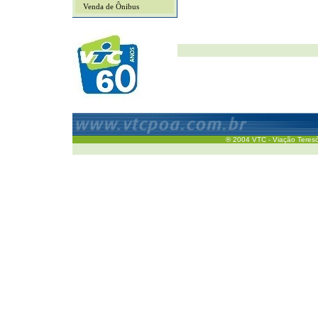
Venda de Ônibus
® 2004 VTC - Viação Teresóp