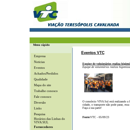
Menu rápido
Eventos VTC
Empresa
Noticias
Equipe de voluintários realiza higieni
Equipe de voluintários realiza higieniza
Eventos
Achados/Perdidos
Qualidade
Mapa do site
Trabalhe conosco
Fale conosco
O consórcio VIVA Sul está realizando a h
Diversão
cidade, o transporte não pode parar, essa
Faça a sua parte!
Links
Pesquisa
Fonte:
VTC - 05/09/23
Horários das Linhas do
VIVA SUL
Fornecedores